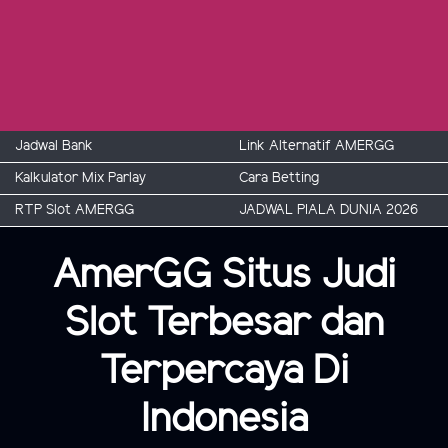
Jadwal Bank
Link Alternatif AMERGG
Kalkulator Mix Parlay
Cara Betting
RTP Slot AMERGG
JADWAL PIALA DUNIA 2026
AmerGG Situs Judi
Slot Terbesar dan
Terpercaya Di
Indonesia