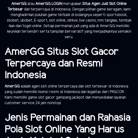
AmerGG
atau
AmerGG LOGIN
merupakan
Situs Agen Judi Slot Online
Terbesar
dan terpercaya di Indonesia. Dengan pilihan game beragam, kami
menghadirkan puluhan game terbaik di bidangnya seperti sportsbook,
sbobet, ubobet, E-sport, slot online, idnlive, live casino, mm tangkas, tembak
ikan dan togel online. Setiap permainan judi yang ada di AmerGG memiliki
keunikan tersendiri serta tampilan bervariatif yang menjadikannya semakin
seru.
AmerGG Situs Slot Gacor
Terpercaya dan Resmi
Indonesia
AmerGG
adalah agen slot online terpercaya dan slot terbesar di Indonesia
yang sudah memiliki lisensi resmi di Indonesia dan legalitas dari PAGCOR.
Kami memiliki game slot gacor gampang jackpot dan menyediakan layanan
customer service 24 jam nonstop.
Jenis Permainan dan Rahasia
Pola Slot Online Yang Harus