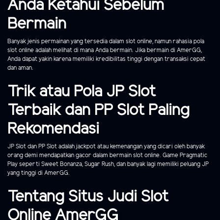
Anda Ketahui Sebelum
Bermain
Banyak jenis permainan yang tersedia dalam slot online, namun rahasia pola
slot online adalah melihat di mana Anda bermain. Jika bermain di AmerGG,
Anda dapat yakin karena memiliki kredibilitas tinggi dengan transaksi cepat
dan aman.
Trik atau Pola JP Slot
Terbaik dan PP Slot Paling
Rekomendasi
JP Slot dan PP Slot adalah jackpot atau kemenangan yang dicari oleh banyak
orang demi mendapatkan gacor dalam bermain slot online. Game Pragmatic
Play seperti Sweet Bonanza, Sugar Rush, dan banyak lagi memiliki peluang JP
yang tinggi di AmerGG.
Tentang Situs Judi Slot
Online AmerGG