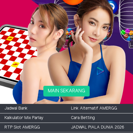
MAIN SEKARANG
Jadwal Bank
Link Alternatif AMERGG
Kalkulator Mix Parlay
Cara Betting
RTP Slot AMERGG
JADWAL PIALA DUNIA 2026