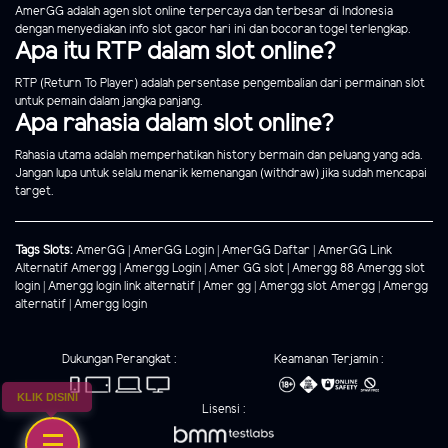
AmerGG adalah agen slot online terpercaya dan terbesar di Indonesia
dengan menyediakan info slot gacor hari ini dan bocoran togel terlengkap.
Apa itu RTP dalam slot online?
RTP (Return To Player) adalah persentase pengembalian dari permainan slot
untuk pemain dalam jangka panjang.
Apa rahasia dalam slot online?
Rahasia utama adalah memperhatikan history bermain dan peluang yang ada.
Jangan lupa untuk selalu menarik kemenangan (withdraw) jika sudah mencapai
target.
Tags Slots:
AmerGG
|
AmerGG Login
|
AmerGG Daftar
|
AmerGG Link
Alternatif
Amergg
|
Amergg Login
|
Amer GG slot
|
Amergg 88
Amergg slot
login
|
Amergg login link alternatif
|
Amer gg
|
Amergg slot
Amergg
|
Amergg
alternatif
|
Amergg login
Dukungan Perangkat :
Keamanan Terjamin :
KLIK DISINI
Lisensi :