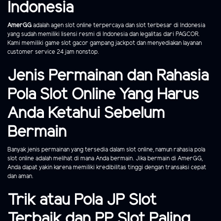
Indonesia
AmerGG
adalah agen slot online terpercaya dan slot terbesar di Indonesia
yang sudah memiliki lisensi resmi di Indonesia dan legalitas dari PAGCOR.
Kami memiliki game slot gacor gampang jackpot dan menyediakan layanan
customer service 24 jam nonstop.
Jenis Permainan dan Rahasia
Pola Slot Online Yang Harus
Anda Ketahui Sebelum
Bermain
Banyak jenis permainan yang tersedia dalam slot online, namun rahasia pola
slot online adalah melihat di mana Anda bermain. Jika bermain di AmerGG,
Anda dapat yakin karena memiliki kredibilitas tinggi dengan transaksi cepat
dan aman.
Trik atau Pola JP Slot
Terbaik dan PP Slot Paling