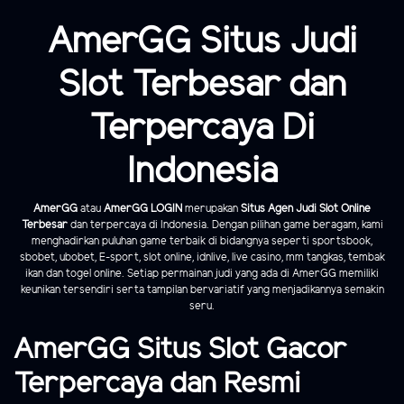
AmerGG Situs Judi
Slot Terbesar dan
Terpercaya Di
Indonesia
AmerGG
atau
AmerGG LOGIN
merupakan
Situs Agen Judi Slot Online
Terbesar
dan terpercaya di Indonesia. Dengan pilihan game beragam, kami
menghadirkan puluhan game terbaik di bidangnya seperti sportsbook,
sbobet, ubobet, E-sport, slot online, idnlive, live casino, mm tangkas, tembak
ikan dan togel online. Setiap permainan judi yang ada di AmerGG memiliki
keunikan tersendiri serta tampilan bervariatif yang menjadikannya semakin
seru.
AmerGG Situs Slot Gacor
Terpercaya dan Resmi