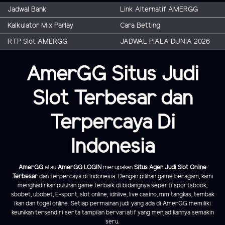
Jadwal Bank
Link Alternatif AMERGG
Kalkulator Mix Parlay
Cara Betting
RTP Slot AMERGG
JADWAL PIALA DUNIA 2026
AmerGG Situs Judi
Slot Terbesar dan
Terpercaya Di
Indonesia
AmerGG
atau
AmerGG LOGIN
merupakan
Situs Agen Judi Slot Online
Terbesar
dan terpercaya di Indonesia. Dengan pilihan game beragam, kami
menghadirkan puluhan game terbaik di bidangnya seperti sportsbook,
sbobet, ubobet, E-sport, slot online, idnlive, live casino, mm tangkas, tembak
ikan dan togel online. Setiap permainan judi yang ada di AmerGG memiliki
keunikan tersendiri serta tampilan bervariatif yang menjadikannya semakin
seru.