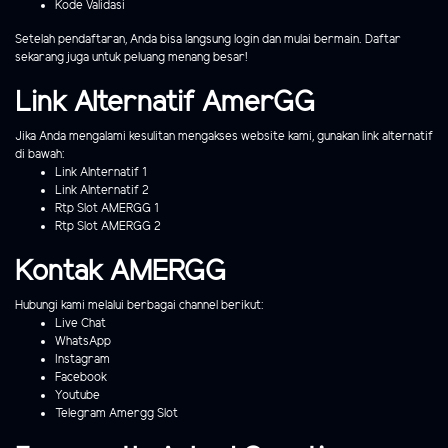
Kode Validasi
Setelah pendaftaran, Anda bisa langsung login dan mulai bermain. Daftar
sekarang juga untuk peluang menang besar!
Link Alternatif AmerGG
Jika Anda mengalami kesulitan mengakses website kami, gunakan link alternatif
di bawah:
Link Alnternatif 1
Link Alnternatif 2
Rtp Slot AMERGG 1
Rtp Slot AMERGG 2
Kontak AMERGG
Hubungi kami melalui berbagai channel berikut:
Live Chat
WhatsApp
Instagram
Facebook
Youtube
Telegram Amergg Slot