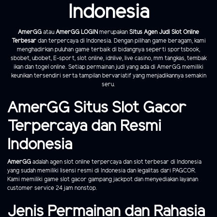
Indonesia
AmerGG
atau
AmerGG LOGIN
merupakan
Situs Agen Judi Slot Online
Terbesar
dan terpercaya di Indonesia. Dengan pilihan game beragam, kami
menghadirkan puluhan game terbaik di bidangnya seperti sportsbook,
sbobet, ubobet, E-sport, slot online, idnlive, live casino, mm tangkas, tembak
ikan dan togel online. Setiap permainan judi yang ada di AmerGG memiliki
keunikan tersendiri serta tampilan bervariatif yang menjadikannya semakin
seru.
AmerGG Situs Slot Gacor
Terpercaya dan Resmi
Indonesia
AmerGG
adalah agen slot online terpercaya dan slot terbesar di Indonesia
yang sudah memiliki lisensi resmi di Indonesia dan legalitas dari PAGCOR.
Kami memiliki game slot gacor gampang jackpot dan menyediakan layanan
customer service 24 jam nonstop.
Jenis Permainan dan Rahasia