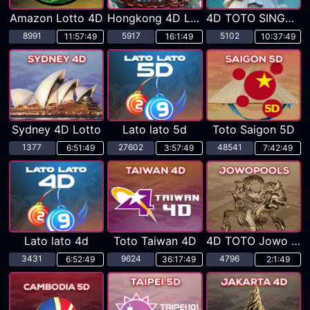
Amazon Lotto 4D
Hongkong 4D Lotto
4D TOTO SINGAPORE POOLS
8991
5917
5102
11:57:48
16:1:48
10:37:48
Sydney 4D Lotto
Lato lato 5d
Toto Saigon 5D
1377
27602
48541
6:51:48
3:57:48
7:42:48
Lato lato 4d
Toto Taiwan 4D
4D TOTO Jowo POOLS
3431
9624
4796
6:52:48
36:17:48
2:1:48