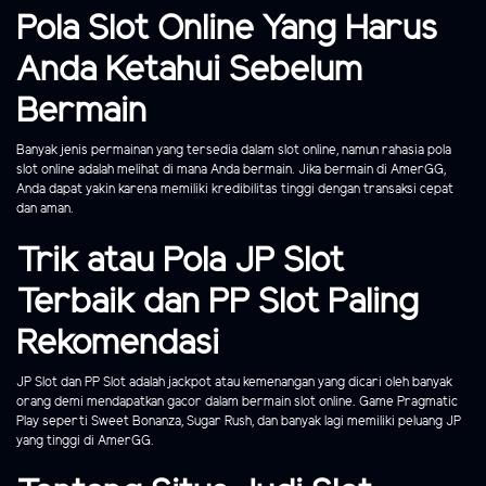
Pola Slot Online Yang Harus
Anda Ketahui Sebelum
Bermain
Banyak jenis permainan yang tersedia dalam slot online, namun rahasia pola
slot online adalah melihat di mana Anda bermain. Jika bermain di AmerGG,
Anda dapat yakin karena memiliki kredibilitas tinggi dengan transaksi cepat
dan aman.
Trik atau Pola JP Slot
Terbaik dan PP Slot Paling
Rekomendasi
JP Slot dan PP Slot adalah jackpot atau kemenangan yang dicari oleh banyak
orang demi mendapatkan gacor dalam bermain slot online. Game Pragmatic
Play seperti Sweet Bonanza, Sugar Rush, dan banyak lagi memiliki peluang JP
yang tinggi di AmerGG.