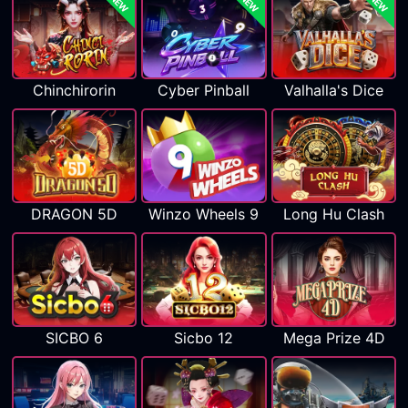
NEW
NEW
NEW
Chinchirorin
Cyber Pinball
Valhalla's Dice
DRAGON 5D
Winzo Wheels 9
Long Hu Clash
SICBO 6
Sicbo 12
Mega Prize 4D