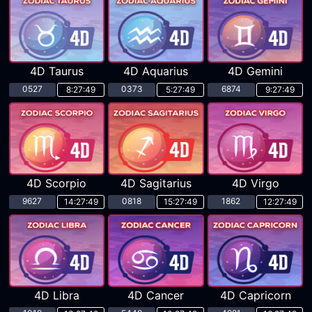
4D Taurus
4D Aquarius
4D Gemini
0527
0373
6874
8:27:48
5:27:48
9:27:48
4D Scorpio
4D Sagitarius
4D Virgo
9627
0818
1862
14:27:48
15:27:48
12:27:48
4D Libra
4D Cancer
4D Capricorn