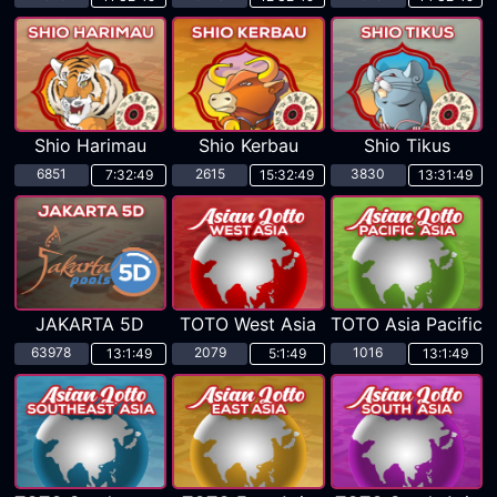
Shio Harimau
Shio Kerbau
Shio Tikus
6851
2615
3830
7:32:48
15:32:48
13:31:48
JAKARTA 5D
TOTO West Asia
TOTO Asia Pacific
63978
2079
1016
13:1:48
5:1:48
13:1:48