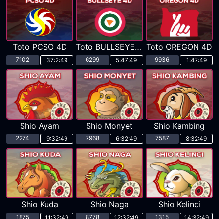
Toto PCSO 4D
Toto BULLSEYE 4D
Toto OREGON 4D
7102
6299
9936
37:2:48
5:47:48
1:47:48
Shio Ayam
Shio Monyet
Shio Kambing
2274
7968
7587
9:32:48
6:32:48
8:32:48
Shio Kuda
Shio Naga
Shio Kelinci
1875
8778
1315
11:32:48
12:32:48
14:32:48